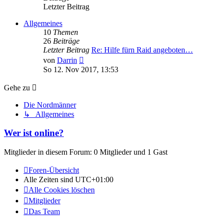
Letzter Beitrag
Allgemeines
10
Themen
26
Beiträge
Letzter Beitrag
Re: Hilfe fürn Raid angeboten…
Neuester
von
Darrin
Beitrag
So 12. Nov 2017, 13:53
Gehe zu
Die Nordmänner
↳ Allgemeines
Wer ist online?
Mitglieder in diesem Forum: 0 Mitglieder und 1 Gast
Foren-Übersicht
Alle Zeiten sind
UTC+01:00
Alle Cookies löschen
Mitglieder
Das Team