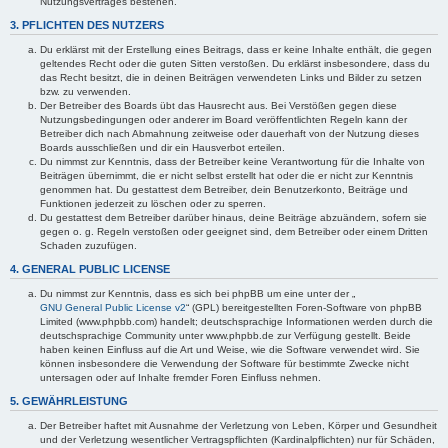
Nutzungsvertrages bestehen.
3. PFLICHTEN DES NUTZERS
Du erklärst mit der Erstellung eines Beitrags, dass er keine Inhalte enthält, die gegen
geltendes Recht oder die guten Sitten verstoßen. Du erklärst insbesondere, dass du
das Recht besitzt, die in deinen Beiträgen verwendeten Links und Bilder zu setzen
bzw. zu verwenden.
Der Betreiber des Boards übt das Hausrecht aus. Bei Verstößen gegen diese
Nutzungsbedingungen oder anderer im Board veröffentlichten Regeln kann der
Betreiber dich nach Abmahnung zeitweise oder dauerhaft von der Nutzung dieses
Boards ausschließen und dir ein Hausverbot erteilen.
Du nimmst zur Kenntnis, dass der Betreiber keine Verantwortung für die Inhalte von
Beiträgen übernimmt, die er nicht selbst erstellt hat oder die er nicht zur Kenntnis
genommen hat. Du gestattest dem Betreiber, dein Benutzerkonto, Beiträge und
Funktionen jederzeit zu löschen oder zu sperren.
Du gestattest dem Betreiber darüber hinaus, deine Beiträge abzuändern, sofern sie
gegen o. g. Regeln verstoßen oder geeignet sind, dem Betreiber oder einem Dritten
Schaden zuzufügen.
4. GENERAL PUBLIC LICENSE
Du nimmst zur Kenntnis, dass es sich bei phpBB um eine unter der „
GNU General Public License v2
“ (GPL) bereitgestellten Foren-Software von phpBB
Limited (www.phpbb.com) handelt; deutschsprachige Informationen werden durch die
deutschsprachige Community unter www.phpbb.de zur Verfügung gestellt. Beide
haben keinen Einfluss auf die Art und Weise, wie die Software verwendet wird. Sie
können insbesondere die Verwendung der Software für bestimmte Zwecke nicht
untersagen oder auf Inhalte fremder Foren Einfluss nehmen.
5. GEWÄHRLEISTUNG
Der Betreiber haftet mit Ausnahme der Verletzung von Leben, Körper und Gesundheit
und der Verletzung wesentlicher Vertragspflichten (Kardinalpflichten) nur für Schäden,