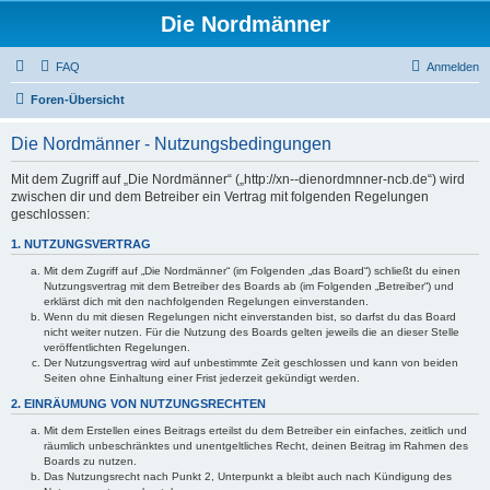
Die Nordmänner
FAQ
Anmelden
Foren-Übersicht
Die Nordmänner - Nutzungsbedingungen
Mit dem Zugriff auf „Die Nordmänner“ („http://xn--dienordmnner-ncb.de“) wird
zwischen dir und dem Betreiber ein Vertrag mit folgenden Regelungen
geschlossen:
1. NUTZUNGSVERTRAG
Mit dem Zugriff auf „Die Nordmänner“ (im Folgenden „das Board“) schließt du einen
Nutzungsvertrag mit dem Betreiber des Boards ab (im Folgenden „Betreiber“) und
erklärst dich mit den nachfolgenden Regelungen einverstanden.
Wenn du mit diesen Regelungen nicht einverstanden bist, so darfst du das Board
nicht weiter nutzen. Für die Nutzung des Boards gelten jeweils die an dieser Stelle
veröffentlichten Regelungen.
Der Nutzungsvertrag wird auf unbestimmte Zeit geschlossen und kann von beiden
Seiten ohne Einhaltung einer Frist jederzeit gekündigt werden.
2. EINRÄUMUNG VON NUTZUNGSRECHTEN
Mit dem Erstellen eines Beitrags erteilst du dem Betreiber ein einfaches, zeitlich und
räumlich unbeschränktes und unentgeltliches Recht, deinen Beitrag im Rahmen des
Boards zu nutzen.
Das Nutzungsrecht nach Punkt 2, Unterpunkt a bleibt auch nach Kündigung des