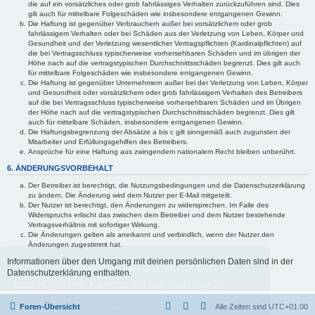
die auf ein vorsätzliches oder grob fahrlässiges Verhalten zurückzuführen sind. Dies
gilt auch für mittelbare Folgeschäden wie insbesondere entgangenen Gewinn.
Die Haftung ist gegenüber Verbrauchern außer bei vorsätzlichem oder grob
fahrlässigem Verhalten oder bei Schäden aus der Verletzung von Leben, Körper und
Gesundheit und der Verletzung wesentlicher Vertragspflichten (Kardinalpflichten) auf
die bei Vertragsschluss typischerweise vorhersehbaren Schäden und im übrigen der
Höhe nach auf die vertragstypischen Durchschnittsschäden begrenzt. Dies gilt auch
für mittelbare Folgeschäden wie insbesondere entgangenen Gewinn.
Die Haftung ist gegenüber Unternehmern außer bei der Verletzung von Leben, Körper
und Gesundheit oder vorsätzlichem oder grob fahrlässigem Verhalten des Betreibers
auf die bei Vertragsschluss typischerweise vorhersehbaren Schäden und im Übrigen
der Höhe nach auf die vertragstypischen Durchschnittsschäden begrenzt. Dies gilt
auch für mittelbare Schäden, insbesondere entgangenen Gewinn.
Die Haftungsbegrenzung der Absätze a bis c gilt sinngemäß auch zugunsten der
Mitarbeiter und Erfüllungsgehilfen des Betreibers.
Ansprüche für eine Haftung aus zwingendem nationalem Recht bleiben unberührt.
6. ÄNDERUNGSVORBEHALT
Der Betreiber ist berechtigt, die Nutzungsbedingungen und die Datenschutzerklärung
zu ändern. Die Änderung wird dem Nutzer per E-Mail mitgeteilt.
Der Nutzer ist berechtigt, den Änderungen zu widersprechen. Im Falle des
Widerspruchs erlischt das zwischen dem Betreiber und dem Nutzer bestehende
Vertragsverhältnis mit sofortiger Wirkung.
Die Änderungen gelten als anerkannt und verbindlich, wenn der Nutzer den
Änderungen zugestimmt hat.
Informationen über den Umgang mit deinen persönlichen Daten sind in der
Diese Website nutzt Cookies, um dir den
Datenschutzerklärung enthalten.
bestmöglichen Komfort bei der Nutzung zu
bieten.
Mehr erfahren
Foren-Übersicht
Alle Zeiten sind
UTC+01:00