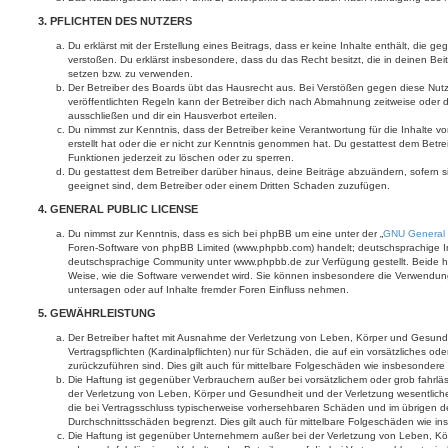
3. PFLICHTEN DES NUTZERS
Du erklärst mit der Erstellung eines Beitrags, dass er keine Inhalte enthält, die g
verstoßen. Du erklärst insbesondere, dass du das Recht besitzt, die in deinen Be
setzen bzw. zu verwenden.
Der Betreiber des Boards übt das Hausrecht aus. Bei Verstößen gegen diese Nu
veröffentlichten Regeln kann der Betreiber dich nach Abmahnung zeitweise oder 
ausschließen und dir ein Hausverbot erteilen.
Du nimmst zur Kenntnis, dass der Betreiber keine Verantwortung für die Inhalte vo
erstellt hat oder die er nicht zur Kenntnis genommen hat. Du gestattest dem Betre
Funktionen jederzeit zu löschen oder zu sperren.
Du gestattest dem Betreiber darüber hinaus, deine Beiträge abzuändern, sofern s
geeignet sind, dem Betreiber oder einem Dritten Schaden zuzufügen.
4. GENERAL PUBLIC LICENSE
Du nimmst zur Kenntnis, dass es sich bei phpBB um eine unter der „
GNU General 
Foren-Software von phpBB Limited (www.phpbb.com) handelt; deutschsprachige I
deutschsprachige Community unter www.phpbb.de zur Verfügung gestellt. Beide ha
Weise, wie die Software verwendet wird. Sie können insbesondere die Verwendun
untersagen oder auf Inhalte fremder Foren Einfluss nehmen.
5. GEWÄHRLEISTUNG
Der Betreiber haftet mit Ausnahme der Verletzung von Leben, Körper und Gesundh
Vertragspflichten (Kardinalpflichten) nur für Schäden, die auf ein vorsätzliches ode
zurückzuführen sind. Dies gilt auch für mittelbare Folgeschäden wie insbesonde
Die Haftung ist gegenüber Verbrauchern außer bei vorsätzlichem oder grob fahrl
der Verletzung von Leben, Körper und Gesundheit und der Verletzung wesentlicher 
die bei Vertragsschluss typischerweise vorhersehbaren Schäden und im übrigen d
Durchschnittsschäden begrenzt. Dies gilt auch für mittelbare Folgeschäden wie
Die Haftung ist gegenüber Unternehmern außer bei der Verletzung von Leben, Kö