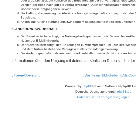
oder grob fahrlässigem Verhalten des Betreibers auf die bei Vertragsschluss typ
Übrigen der Höhe nach auf die vertragstypischen Durchschnittsschäden begrenzt. D
insbesondere entgangenen Gewinn.
Die Haftungsbegrenzung der Absätze a bis c gilt sinngemäß auch zugunsten der Mi
Betreibers.
Ansprüche für eine Haftung aus zwingendem nationalem Recht bleiben unberührt
6. ÄNDERUNGSVORBEHALT
Der Betreiber ist berechtigt, die Nutzungsbedingungen und die Datenschutzerklä
Nutzer per E-Mail mitgeteilt.
Der Nutzer ist berechtigt, den Änderungen zu widersprechen. Im Falle des Widers
und dem Nutzer bestehende Vertragsverhältnis mit sofortiger Wirkung.
Die Änderungen gelten als anerkannt und verbindlich, wenn der Nutzer den Ände
Informationen über den Umgang mit deinen persönlichen Daten sind in der
Foren-Übersicht
Das Team
Mitglieder
Alle Coo
Powered by
phpBB
® Forum Software © phpBB Lim
Deutsche Übersetzung durch
phpBB.de
Datenschutz
|
Nutzungsbedingungen