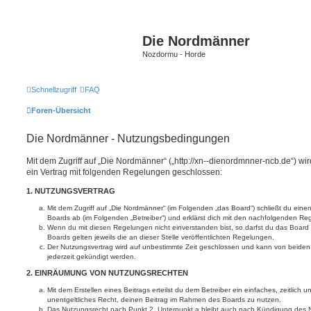
Die Nordmänner
Nozdormu - Horde
Schnellzugriff
FAQ
Foren-Übersicht
Die Nordmänner - Nutzungsbedingungen
Mit dem Zugriff auf „Die Nordmänner“ („http://xn--dienordmnner-ncb.de“) wi
ein Vertrag mit folgenden Regelungen geschlossen:
1. NUTZUNGSVERTRAG
Mit dem Zugriff auf „Die Nordmänner“ (im Folgenden „das Board“) schließt du eine
Boards ab (im Folgenden „Betreiber“) und erklärst dich mit den nachfolgenden R
Wenn du mit diesen Regelungen nicht einverstanden bist, so darfst du das Board 
Boards gelten jeweils die an dieser Stelle veröffentlichten Regelungen.
Der Nutzungsvertrag wird auf unbestimmte Zeit geschlossen und kann von beiden 
jederzeit gekündigt werden.
2. EINRÄUMUNG VON NUTZUNGSRECHTEN
Mit dem Erstellen eines Beitrags erteilst du dem Betreiber ein einfaches, zeitlich
unentgeltliches Recht, deinen Beitrag im Rahmen des Boards zu nutzen.
Das Nutzungsrecht nach Punkt 2, Unterpunkt a bleibt auch nach Kündigung des 