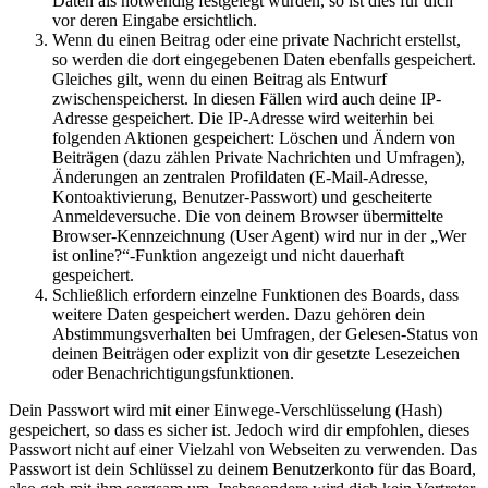
Daten als notwendig festgelegt wurden, so ist dies für dich
vor deren Eingabe ersichtlich.
Wenn du einen Beitrag oder eine private Nachricht erstellst,
so werden die dort eingegebenen Daten ebenfalls gespeichert.
Gleiches gilt, wenn du einen Beitrag als Entwurf
zwischenspeicherst. In diesen Fällen wird auch deine IP-
Adresse gespeichert. Die IP-Adresse wird weiterhin bei
folgenden Aktionen gespeichert: Löschen und Ändern von
Beiträgen (dazu zählen Private Nachrichten und Umfragen),
Änderungen an zentralen Profildaten (E-Mail-Adresse,
Kontoaktivierung, Benutzer-Passwort) und gescheiterte
Anmeldeversuche. Die von deinem Browser übermittelte
Browser-Kennzeichnung (User Agent) wird nur in der „Wer
ist online?“-Funktion angezeigt und nicht dauerhaft
gespeichert.
Schließlich erfordern einzelne Funktionen des Boards, dass
weitere Daten gespeichert werden. Dazu gehören dein
Abstimmungsverhalten bei Umfragen, der Gelesen-Status von
deinen Beiträgen oder explizit von dir gesetzte Lesezeichen
oder Benachrichtigungsfunktionen.
Dein Passwort wird mit einer Einwege-Verschlüsselung (Hash)
gespeichert, so dass es sicher ist. Jedoch wird dir empfohlen, dieses
Passwort nicht auf einer Vielzahl von Webseiten zu verwenden. Das
Passwort ist dein Schlüssel zu deinem Benutzerkonto für das Board,