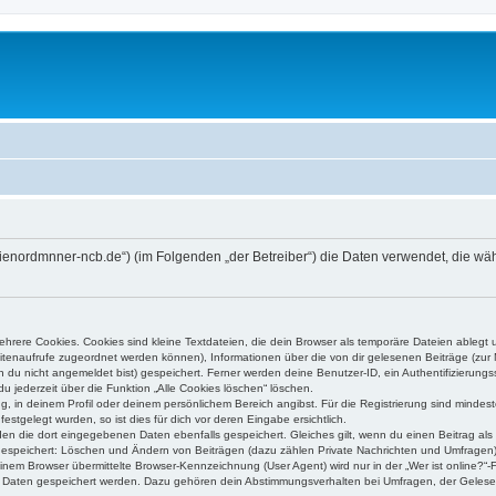
n--dienordmnner-ncb.de“) (im Folgenden „der Betreiber“) die Daten verwendet, die
rere Cookies. Cookies sind kleine Textdateien, die dein Browser als temporäre Dateien ablegt 
 Seitenaufrufe zugeordnet werden können), Informationen über die von dir gelesenen Beiträge (zu
n du nicht angemeldet bist) gespeichert. Ferner werden deine Benutzer-ID, ein Authentifizierung
u jederzeit über die Funktion „Alle Cookies löschen“ löschen.
ng, in deinem Profil oder deinem persönlichem Bereich angibst. Für die Registrierung sind mind
stgelegt wurden, so ist dies für dich vor deren Eingabe ersichtlich.
rden die dort eingegebenen Daten ebenfalls gespeichert. Gleiches gilt, wenn du einen Beitrag als
 gespeichert: Löschen und Ändern von Beiträgen (dazu zählen Private Nachrichten und Umfragen)
em Browser übermittelte Browser-Kennzeichnung (User Agent) wird nur in der „Wer ist online?“-F
re Daten gespeichert werden. Dazu gehören dein Abstimmungsverhalten bei Umfragen, der Gelesen