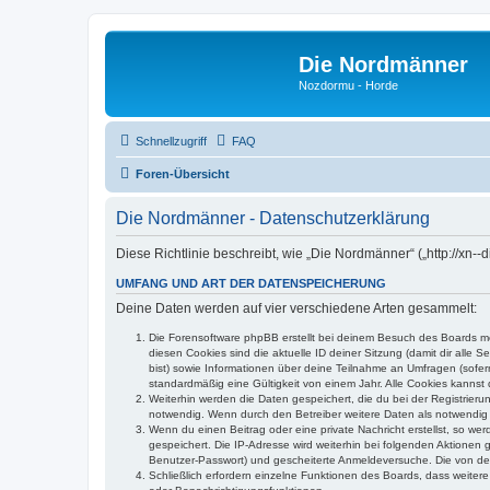
Die Nordmänner
Nozdormu - Horde
Schnellzugriff
FAQ
Foren-Übersicht
Die Nordmänner - Datenschutzerklärung
Diese Richtlinie beschreibt, wie „Die Nordmänner“ („http://x
UMFANG UND ART DER DATENSPEICHERUNG
Deine Daten werden auf vier verschiedene Arten gesammelt:
Die Forensoftware phpBB erstellt bei deinem Besuch des Boards meh
diesen Cookies sind die aktuelle ID deiner Sitzung (damit dir alle
bist) sowie Informationen über deine Teilnahme an Umfragen (sofer
standardmäßig eine Gültigkeit von einem Jahr. Alle Cookies kannst d
Weiterhin werden die Daten gespeichert, die du bei der Registrieru
notwendig. Wenn durch den Betreiber weitere Daten als notwendig fe
Wenn du einen Beitrag oder eine private Nachricht erstellst, so we
gespeichert. Die IP-Adresse wird weiterhin bei folgenden Aktionen
Benutzer-Passwort) und gescheiterte Anmeldeversuche. Die von dein
Schließlich erfordern einzelne Funktionen des Boards, dass weite