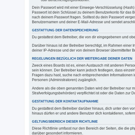
oder Benachrichtigungsfunktionen.
Dein Passwort wird mit einer Einwege-Verschlüsselung (Hash) g
Passwort ist dein Schlüssel zu deinem Benutzerkonto für das Bo
nach deinem Passwort fragen. Solltest du dein Passwort verg
Benutzernamen und deiner E-Mail-Adresse und sendet anschlie
GESTATTUNG DER DATENSPEICHERUNG
Du gestattest dem Betreiber, die von dir eingegebenen und ob
Darüber hinaus ist der Betreiber berechtigt, im Rahmen einer
deiner IP-Adresse und der von deinem Browser übermittelter B
REGELUNGEN BEZÜGLICH DER WEITERGABE DEINER DATEN
Zweck eines Boards ist es, einen Austausch mit anderen Personen
sein können. Der Betreiber kann jedoch festlegen, dass einzeln
Fragen dazu hast, suche nach entsprechenden Informationen im 
Personen (Administratoren) zugänglich.
Andere als die oben genannten Daten wird der Betreiber nur mit
Strafverfolgungsbehörden) verpflichtet ist oder die Daten zur D
GESTATTUNG DER KONTAKTAUFNAHME
Du gestattest dem Betreiber darüber hinaus, dich unter den von
hinaus dürfen er und andere Benutzer dich kontaktieren, sofern
GELTUNGSBEREICH DIESER RICHTLINIE
Diese Richtlinie umfasst nur den Bereich der Seiten, die die 
darüber gesondert informieren.