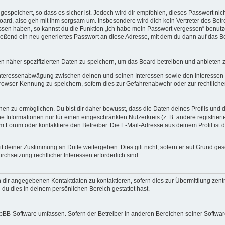
espeichert, so dass es sicher ist. Jedoch wird dir empfohlen, dieses Passwort ni
ard, also geh mit ihm sorgsam um. Insbesondere wird dich kein Vertreter des Betre
essen haben, so kannst du die Funktion „Ich habe mein Passwort vergessen“ benut
ßend ein neu generiertes Passwort an diese Adresse, mit dem du dann auf das Bo
en näher spezifizierten Daten zu speichern, um das Board betreiben und anbieten 
 Interessenabwägung zwischen deinen und seinen Interessen sowie den Interessen D
rowser-Kennung zu speichern, sofern dies zur Gefahrenabwehr oder zur rechtlichen
 zu ermöglichen. Du bist dir daher bewusst, dass die Daten deines Profils und die 
e Informationen nur für einen eingeschränkten Nutzerkreis (z. B. andere registriert
Forum oder kontaktiere den Betreiber. Die E-Mail-Adresse aus deinem Profil ist d
 deiner Zustimmung an Dritte weitergeben. Dies gilt nicht, sofern er auf Grund ge
urchsetzung rechtlicher Interessen erforderlich sind.
 dir angegebenen Kontaktdaten zu kontaktieren, sofern dies zur Übermittlung zentra
 du dies in deinem persönlichen Bereich gestattet hast.
phpBB-Software umfassen. Sofern der Betreiber in anderen Bereichen seiner Softwa