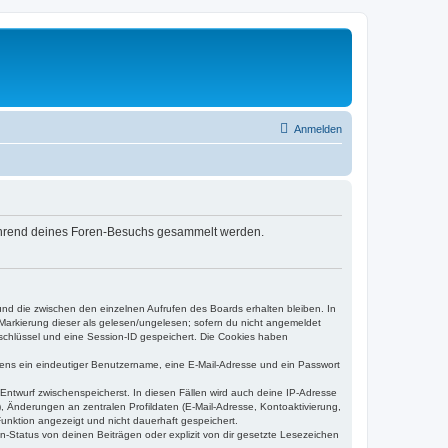
Anmelden
 während deines Foren-Besuchs gesammelt werden.
und die zwischen den einzelnen Aufrufen des Boards erhalten bleiben. In
r Markierung dieser als gelesen/ungelesen; sofern du nicht angemeldet
sschlüssel und eine Session-ID gespeichert. Die Cookies haben
estens ein eindeutiger Benutzername, eine E-Mail-Adresse und ein Passwort
 Entwurf zwischenspeicherst. In diesen Fällen wird auch deine IP-Adresse
, Änderungen an zentralen Profildaten (E-Mail-Adresse, Kontoaktivierung,
unktion angezeigt und nicht dauerhaft gespeichert.
-Status von deinen Beiträgen oder explizit von dir gesetzte Lesezeichen