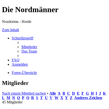
Die Nordmänner
Nozdormu - Horde
Zum Inhalt
Schnellzugriff
Mitglieder
Das Team
FAQ
Anmelden
Foren-Übersicht
Mitglieder
Nach einem Mitglied suchen
•
Alle
A
B
C
D
E
F
G
H
I
J
K
L
M
N
O
P
Q
R
S
T
U
V
W
X
Y
Z
Anderes Zeichen
45 Mitglieder