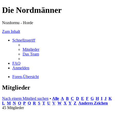
Die Nordmänner
Nozdormu - Horde
Zum Inhalt
Schnellzugriff
Mitglieder
Das Team
FAQ
Anmelden
Foren-Übersicht
Mitglieder
Nach einem Mitglied suchen
•
Alle
A
B
C
D
E
F
G
H
I
J
K
L
M
N
O
P
Q
R
S
T
U
V
W
X
Y
Z
Anderes Zeichen
45 Mitglieder