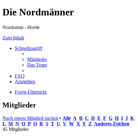
Die Nordmänner
Nozdormu - Horde
Zum Inhalt
Schnellzugriff
Mitglieder
Das Team
FAQ
Anmelden
Foren-Übersicht
Mitglieder
Nach einem Mitglied suchen
•
Alle
A
B
C
D
E
F
G
H
I
J
K
L
M
N
O
P
Q
R
S
T
U
V
W
X
Y
Z
Anderes Zeichen
45 Mitglieder