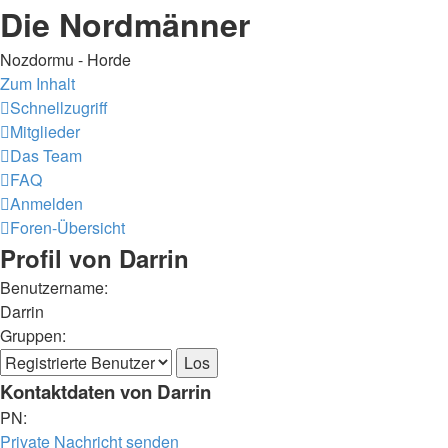
Die Nordmänner
Nozdormu - Horde
Zum Inhalt
Schnellzugriff
Mitglieder
Das Team
FAQ
Anmelden
Foren-Übersicht
Profil von Darrin
Benutzername:
Darrin
Gruppen:
Kontaktdaten von Darrin
PN:
Private Nachricht senden