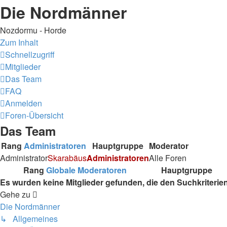
Die Nordmänner
Nozdormu - Horde
Zum Inhalt
Schnellzugriff
Mitglieder
Das Team
FAQ
Anmelden
Foren-Übersicht
Das Team
Rang
Administratoren
Hauptgruppe
Moderator
Administrator
Skarabäus
Administratoren
Alle Foren
Rang
Globale Moderatoren
Hauptgruppe
Es wurden keine Mitglieder gefunden, die den Suchkriterie
Gehe zu
Die Nordmänner
↳ Allgemeines