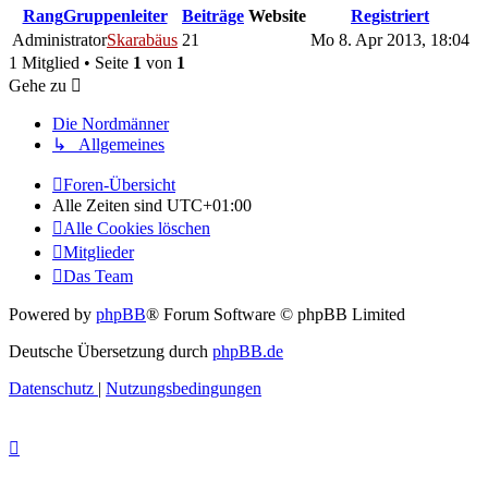
Rang
Gruppenleiter
Beiträge
Website
Registriert
Administrator
Skarabäus
21
Mo 8. Apr 2013, 18:04
1 Mitglied • Seite
1
von
1
Gehe zu
Die Nordmänner
↳ Allgemeines
Foren-Übersicht
Alle Zeiten sind
UTC+01:00
Alle Cookies löschen
Mitglieder
Das Team
Powered by
phpBB
® Forum Software © phpBB Limited
Deutsche Übersetzung durch
phpBB.de
Datenschutz
|
Nutzungsbedingungen