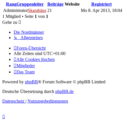
Rang
Gruppenleiter
Beiträge
Website
Registriert
Administrator
Skarabäus
21
Mo 8. Apr 2013, 18:04
1 Mitglied • Seite
1
von
1
Gehe zu
Die Nordmänner
↳ Allgemeines
Foren-Übersicht
Alle Zeiten sind
UTC+01:00
Alle Cookies löschen
Mitglieder
Das Team
Powered by
phpBB
® Forum Software © phpBB Limited
Deutsche Übersetzung durch
phpBB.de
Datenschutz
|
Nutzungsbedingungen