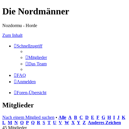
Die Nordmänner
Nozdormu - Horde
Zum Inhalt
Schnellzugriff
Mitglieder
Das Team
FAQ
Anmelden
Foren-Übersicht
Mitglieder
Nach einem Mitglied suchen
•
Alle
A
B
C
D
E
F
G
H
I
J
K
L
M
N
O
P
Q
R
S
T
U
V
W
X
Y
Z
Anderes Zeichen
45 Mitglieder