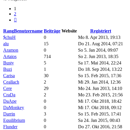
1
2
Nächste
Rang
Benutzername
Beiträge
Website
Registriert
$chuH
0
Mo 8. Apr 2013, 19:13
alu
15
Do 21. Aug 2014, 07:21
Aramon
0
So 5. Jan 2014, 09:07
Artaios
714
So 2. Jun 2013, 18:35
Busty
5
Sa 17. Mai 2014, 22:24
Buzi
1
Do 18. Sep 2014, 13:22
Carisa
30
So 15. Feb 2015, 17:36
Ceallach
2
Mi 29. Jan 2014, 12:36
Cere
29
Mo 24. Jun 2013, 14:10
CraDa
2
Mo 23. Feb 2015, 21:56
DaApe
0
Mi 17. Okt 2018, 18:42
DaMonkey
0
Mi 17. Okt 2018, 09:12
Darrin
3
So 15. Feb 2015, 17:41
Equilibrium
0
Sa 24. Jan 2015, 00:43
Flunder
0
Do 27. Okt 2016, 21:58