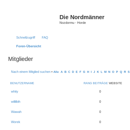
Die Nordmänner
Nozdormu - Horde
Schnellzugriff
FAQ
Foren-Übersicht
Mitglieder
Nach einem Mitglied suchen
•
Alle
A
B
C
D
E
F
G
H
I
J
K
L
M
N
O
P
Q
R
S
BENUTZERNAME
RANG
BEITRÄGE
WEBSITE
whity
0
willilbih
0
Wawah
0
Worek
0