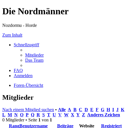
Die Nordmänner
Nozdormu - Horde
Zum Inhalt
Schnellzugriff
Mitglieder
Das Team
FAQ
Anmelden
Foren-Übersicht
Mitglieder
Nach einem Mitglied suchen
•
Alle
A
B
C
D
E
F
G
H
I
J
K
L
M
N
O
P
Q
R
S
T
U
V
W
X
Y
Z
Anderes Zeichen
0 Mitglieder • Seite
1
von
1
Rang
Benutzername
Beiträge
Website
Registriert