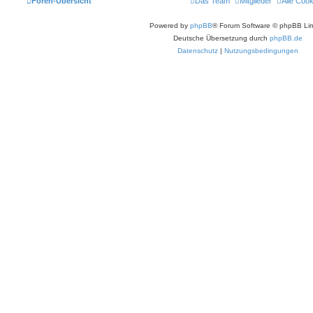
Foren-Übersicht
Das Team
Mitglieder
Alle Coo
Powered by
phpBB
® Forum Software © phpBB Lim
Deutsche Übersetzung durch
phpBB.de
Datenschutz
|
Nutzungsbedingungen