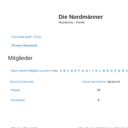
Die Nordmänner
Nozdormu - Horde
Schnellzugriff
FAQ
Foren-Übersicht
Mitglieder
Nach einem Mitglied suchen
•
Alle
A
B
C
D
E
F
G
H
I
J
K
L
M
N
O
P
Q
R
S
BENUTZERNAME
RANG
BEITRÄGE
WEBSITE
Hiwani
29
Huntaman
8