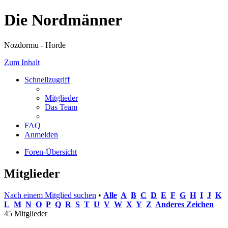
Die Nordmänner
Nozdormu - Horde
Zum Inhalt
Schnellzugriff
Mitglieder
Das Team
FAQ
Anmelden
Foren-Übersicht
Mitglieder
Nach einem Mitglied suchen
•
Alle
A
B
C
D
E
F
G
H
I
J
K
L
M
N
O
P
Q
R
S
T
U
V
W
X
Y
Z
Anderes Zeichen
45 Mitglieder