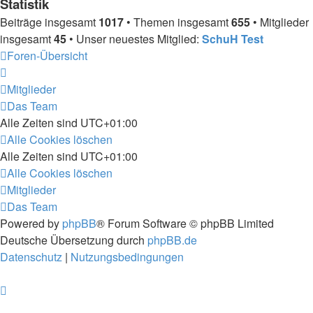
Statistik
Beiträge insgesamt
1017
• Themen insgesamt
655
• Mitglieder
insgesamt
45
• Unser neuestes Mitglied:
SchuH Test
Foren-Übersicht
Mitglieder
Das Team
Alle Zeiten sind
UTC+01:00
Alle Cookies löschen
Alle Zeiten sind
UTC+01:00
Alle Cookies löschen
Mitglieder
Das Team
Powered by
phpBB
® Forum Software © phpBB Limited
Deutsche Übersetzung durch
phpBB.de
Datenschutz
|
Nutzungsbedingungen
Diese Website nutzt Cookies, um dir den
bestmöglichen Komfort bei der Nutzung zu