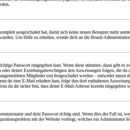
erden.
 komplett ausgeschaltet hat, damit sich keine neuen Benutzer mehr anm
 wurden. Um Hilfe zu erhalten, wende dich an die Board-Administratio
richtige Passwort eingegeben hast. Wenn diese stimmen, dann gibt es
ern oder deiner Erziehungsberechtigten den Anweisungen folgen, die du e
 angemeldeten Mitglieder erst freigeschaltet werden – entweder musst du
. Wenn du eine E-Mail erhalten hast, folge den dort enthaltenen Anweis
nn du dir sicher bist, dass deine E-Mail-Adresse korrekt eingegeben w
Benutzername und dein Passwort richtig sind. Wenn dies der Fall ist, w
igurationsproblem mit der Website vorliegt, welches ein Administrator l