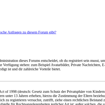
tische Anfragen zu diesem Forum gibt?
istration dieses Forums entscheidet, ob du registriert sein musst, um Be
zur Verfügung stehen: zum Beispiel Avatarbilder, Private Nachrichten, 
igt ist und dir zahlreiche Vorteile bietet.
t of 1998 (deutsch: Gesetz zum Schutz der Privatsphäre von Kindern i
ern unter 13 Jahren erheben, hierzu die Zustimmung der Eltern bezieh
dich zu registrieren versuchst, zutrifft, ziehe einen rechtlichen Beista
stelle für Rechtsangelegenheiten jeglicher Art ist; außer solchen, die