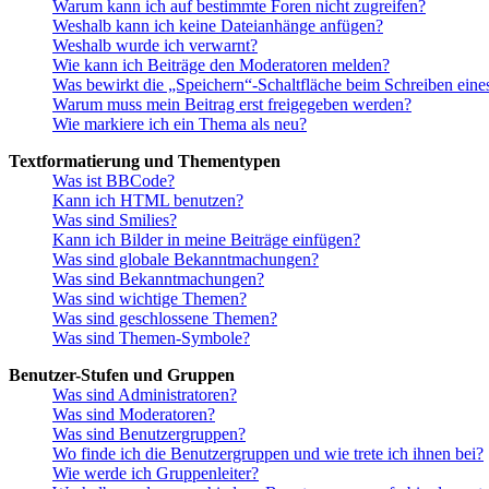
Warum kann ich auf bestimmte Foren nicht zugreifen?
Weshalb kann ich keine Dateianhänge anfügen?
Weshalb wurde ich verwarnt?
Wie kann ich Beiträge den Moderatoren melden?
Was bewirkt die „Speichern“-Schaltfläche beim Schreiben eine
Warum muss mein Beitrag erst freigegeben werden?
Wie markiere ich ein Thema als neu?
Textformatierung und Thementypen
Was ist BBCode?
Kann ich HTML benutzen?
Was sind Smilies?
Kann ich Bilder in meine Beiträge einfügen?
Was sind globale Bekanntmachungen?
Was sind Bekanntmachungen?
Was sind wichtige Themen?
Was sind geschlossene Themen?
Was sind Themen-Symbole?
Benutzer-Stufen und Gruppen
Was sind Administratoren?
Was sind Moderatoren?
Was sind Benutzergruppen?
Wo finde ich die Benutzergruppen und wie trete ich ihnen bei?
Wie werde ich Gruppenleiter?